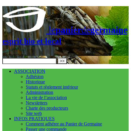
le
panier
de
germaine
esprit bio et local
Rechercher :
>>
ASSOCIATION
Adhésion
Historique
Statuts et règlement intérieur
Administration
La vie de l’association
Newsletters
Charte des producteurs
Site web
INFOS PRATIQUES
Comment adhérer au Panier de Germaine
Passer une commande